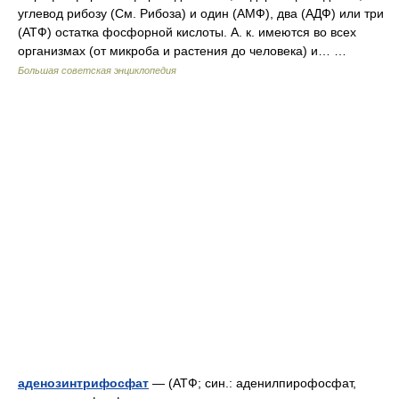
углевод рибозу (См. Рибоза) и один (АМФ), два (АДФ) или три
(АТФ) остатка фосфорной кислоты. А. к. имеются во всех
организмах (от микроба и растения до человека) и… …
Большая советская энциклопедия
аденозинтрифосфат
— (АТФ; син.: аденилпирофосфат,