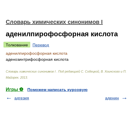
Cловарь химических синонимов I
аденилпирофосфорная кислота
Толкование
Перевод
аденилпирофосфорная кислота
аденозинтрифосфорная кислота
Cловарь химических синонимов I
.
Под редакцией С. Собецкой, В. Хоинского и П.
Майорек
.
2013
.
Игры ⚽
Поможем написать курсовую
адгезия
аденин