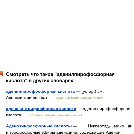
Смотреть что такое "аденилпирофосфорная
кислота" в других словарях:
аденилпирофосфорная кислота
— (устар.) см.
Аденозинтрифосфат …
Большой медицинский словарь
аденозинтрифосфорная кислота
— аденилпирофосфорная
кислота …
Cловарь химических синонимов I
Аденозинфосфорные кислоты
— Нуклеотиды, моно , ди
и трифосфорные эфиры аденозина, содержащие Аденин,