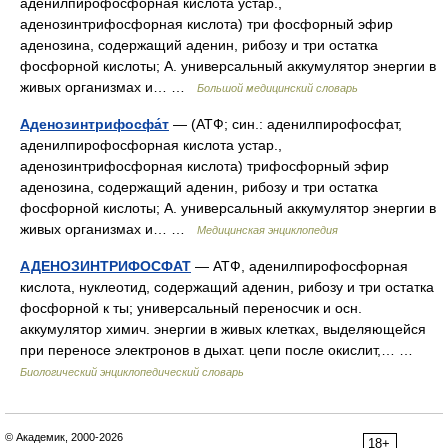
аденилпирофосфорная кислота устар.,
аденозинтрифосфорная кислота) три фосфорный эфир
аденозина, содержащий аденин, рибозу и три остатка
фосфорной кислоты; А. универсальный аккумулятор энергии в
живых организмах и… …
Большой медицинский словарь
Аденозинтрифосфа́т
— (АТФ; син.: аденилпирофосфат,
аденилпирофосфорная кислота устар.,
аденозинтрифосфорная кислота) трифосфорный эфир
аденозина, содержащий аденин, рибозу и три остатка
фосфорной кислоты; А. универсальный аккумулятор энергии в
живых организмах и… …
Медицинская энциклопедия
АДЕНОЗИНТРИФОСФАТ
— АТФ, аденилпирофосфорная
кислота, нуклеотид, содержащий аденин, рибозу и три остатка
фосфорной к ты; универсальный переносчик и осн.
аккумулятор химич. энергии в живых клетках, выделяющейся
при переносе электронов в дыхат. цепи после окислит,… …
Биологический энциклопедический словарь
© Академик, 2000-2026
18+